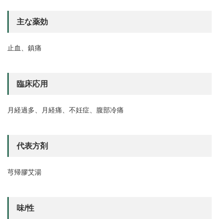
主な薬効
止血、鎮痛
臨床応用
月経過多、月経痛、不妊症、腹部冷痛
代表方剤
芎帰膠艾湯
味/性