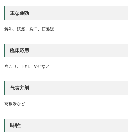
主な薬効
解熱、鎮痙、発汗、筋弛緩
臨床応用
肩こり、下痢、かぜなど
代表方剤
葛根湯など
味/性