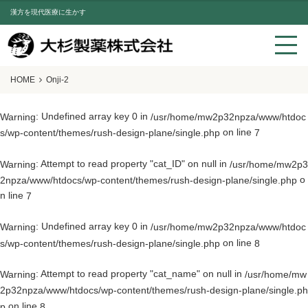
漢方を現代医療に生かす
HOME
Onji-2
: Undefined array key 0 in
Warning
/usr/home/mw2p32npza/www/htdoc
on line
s/wp-content/themes/rush-design-plane/single.php
7
: Attempt to read property "cat_ID" on null in
Warning
/usr/home/mw2p3
o
2npza/www/htdocs/wp-content/themes/rush-design-plane/single.php
n line
7
: Undefined array key 0 in
Warning
/usr/home/mw2p32npza/www/htdoc
on line
s/wp-content/themes/rush-design-plane/single.php
8
: Attempt to read property "cat_name" on null in
Warning
/usr/home/mw
2p32npza/www/htdocs/wp-content/themes/rush-design-plane/single.ph
on line
p
8