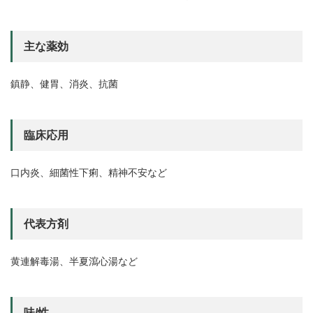
主な薬効
鎮静、健胃、消炎、抗菌
臨床応用
口内炎、細菌性下痢、精神不安など
代表方剤
黄連解毒湯、半夏瀉心湯など
味/性