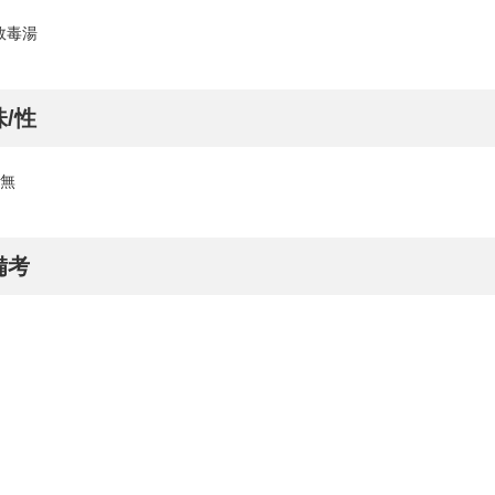
敗毒湯
味/性
 無
備考