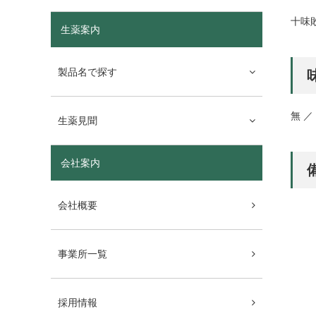
十味
生薬案内
製品名で探す
無 ／
生薬見聞
会社案内
会社概要
事業所一覧
採用情報