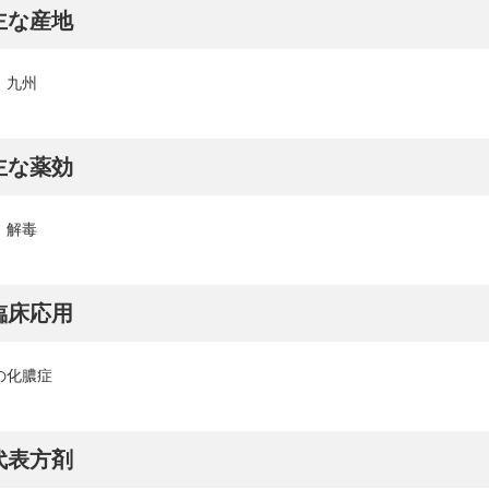
主な産地
、九州
主な薬効
、解毒
臨床応用
の化膿症
代表方剤