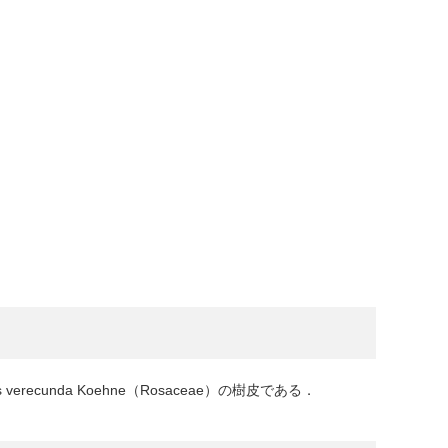
us verecunda Koehne（Rosaceae）の樹皮である．