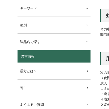
キーワード
種別
体力
関節
製品名で探す
漢方情報
漢方とは？
次の
（食
成人
養生
１５
７歳
４歳
２
よくあるご質問