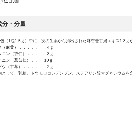
ぞれ1日3回
成分・分量
3包（1包1.5ｇ）中に、次の生薬から抽出された麻杏薏甘湯エキス1.3
ウ（麻黄）．．．．．．．4ｇ
ウニン（杏仁）．．．．．3ｇ
イニン（薏苡仁）．．． 10ｇ
ゾウ（甘草）．．．．．．2ｇ
物として、乳糖、トウモロコシデンプン、ステアリン酸マグネシウムを