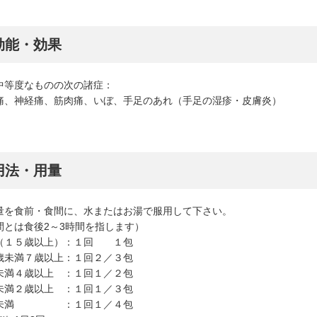
効能・効果
中等度なものの次の諸症：
痛、神経痛、筋肉痛、いぼ、手足のあれ（手足の湿疹・皮膚炎）
用法・用量
量を食前・食間に、水またはお湯で服用して下さい。
間とは食後2～3時間を指します）
（１５歳以上）：１回 １包
歳未満７歳以上：１回２／３包
未満４歳以上 ：１回１／２包
未満２歳以上 ：１回１／３包
歳未満 ：１回１／４包