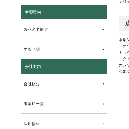
それ
生薬案内
製品名で探す
本剤
マオ
生薬見聞
キョ
ヨク
カン
会社案内
添加
会社概要
事業所一覧
採用情報