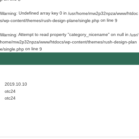
: Undefined array key 0 in
Warning
/usr/home/mw2p32npza/www/htdoc
on line
s/wp-content/themes/rush-design-plane/single.php
9
: Attempt to read property "category_nicename" on null in
Warning
/usr/
home/mw2p32npza/www/htdocs/wp-content/themes/rush-design-plan
on line
e/single.php
9
2019.10.10
otc24
otc24