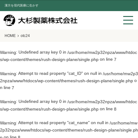
漢方を現代医療に生かす
HOME
otc24
: Undefined array key 0 in
Warning
/usr/home/mw2p32npza/www/htdoc
on line
s/wp-content/themes/rush-design-plane/single.php
7
: Attempt to read property "cat_ID" on null in
Warning
/usr/home/mw2p3
o
2npza/www/htdocs/wp-content/themes/rush-design-plane/single.php
n line
7
: Undefined array key 0 in
Warning
/usr/home/mw2p32npza/www/htdoc
on line
s/wp-content/themes/rush-design-plane/single.php
8
: Attempt to read property "cat_name" on null in
Warning
/usr/home/mw
2p32npza/www/htdocs/wp-content/themes/rush-design-plane/single.ph
on line
p
8