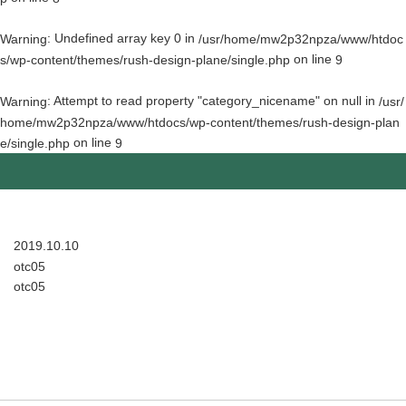
: Undefined array key 0 in
Warning
/usr/home/mw2p32npza/www/htdoc
on line
s/wp-content/themes/rush-design-plane/single.php
9
: Attempt to read property "category_nicename" on null in
Warning
/usr/
home/mw2p32npza/www/htdocs/wp-content/themes/rush-design-plan
on line
e/single.php
9
2019.10.10
otc05
otc05