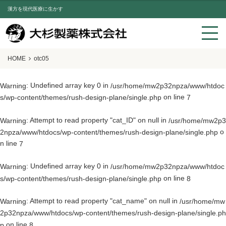
漢方を現代医療に生かす
HOME
otc05
: Undefined array key 0 in
Warning
/usr/home/mw2p32npza/www/htdoc
on line
s/wp-content/themes/rush-design-plane/single.php
7
: Attempt to read property "cat_ID" on null in
Warning
/usr/home/mw2p3
o
2npza/www/htdocs/wp-content/themes/rush-design-plane/single.php
n line
7
: Undefined array key 0 in
Warning
/usr/home/mw2p32npza/www/htdoc
on line
s/wp-content/themes/rush-design-plane/single.php
8
: Attempt to read property "cat_name" on null in
Warning
/usr/home/mw
2p32npza/www/htdocs/wp-content/themes/rush-design-plane/single.ph
on line
p
8