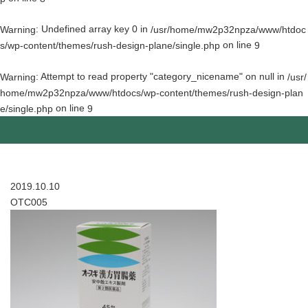
: Undefined array key 0 in
Warning
/usr/home/mw2p32npza/www/htdoc
on line
s/wp-content/themes/rush-design-plane/single.php
9
: Attempt to read property "category_nicename" on null in
Warning
/usr/
home/mw2p32npza/www/htdocs/wp-content/themes/rush-design-plan
on line
e/single.php
9
2019.10.10
OTC005