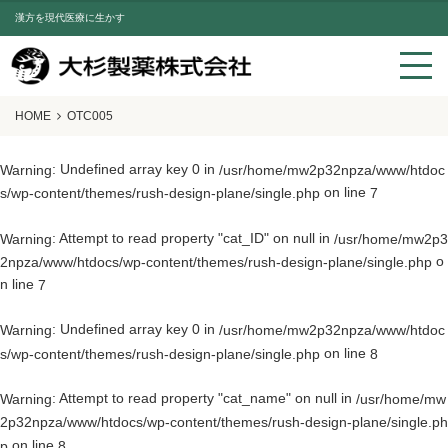
漢方を現代医療に生かす
HOME
OTC005
: Undefined array key 0 in
Warning
/usr/home/mw2p32npza/www/htdoc
on line
s/wp-content/themes/rush-design-plane/single.php
7
: Attempt to read property "cat_ID" on null in
Warning
/usr/home/mw2p3
o
2npza/www/htdocs/wp-content/themes/rush-design-plane/single.php
n line
7
: Undefined array key 0 in
Warning
/usr/home/mw2p32npza/www/htdoc
on line
s/wp-content/themes/rush-design-plane/single.php
8
: Attempt to read property "cat_name" on null in
Warning
/usr/home/mw
2p32npza/www/htdocs/wp-content/themes/rush-design-plane/single.ph
on line
p
8