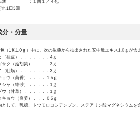
歳未満 ：１回１／４包
ぞれ1日3回
成分・分量
3包（1包1.0ｇ）中に、次の生薬から抽出された安中散エキス1.0ｇが
ヒ（桂皮）．．．．．．．4ｇ
ゴサク（延胡策）．．．．3ｇ
イ（牡蛎）．．．．．．．3ｇ
キョウ（茴香）．．．． 1.5ｇ
クシャ（縮砂）．．．．．1ｇ
ゾウ（甘草）．．．．．．1ｇ
ウキョウ（良姜）．．． 0.5ｇ
物として、乳糖、トウモロコシデンプン、ステアリン酸マグネシウムを