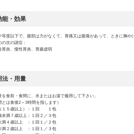
効能・効果
中等度以下で、腹部は力がなくて、胃痛又は腹痛があって、ときに胸や
のの次の諸症：
性胃炎、慢性胃炎、胃腸虚弱
用法・用量
量を食前・食間に、水またはお湯で服用して下さい。
間とは食後2～3時間を指します）
（１５歳以上）：１回 １包
歳未満７歳以上：１回２／３包
未満４歳以上 ：１回１／２包
未満２歳以上 ：１回１／３包