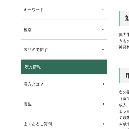
キーワード
種別
体力
うも
神経
製品名で探す
漢方情報
漢方とは？
次の
（食
養生
成人
１５
７歳
４歳
よくあるご質問