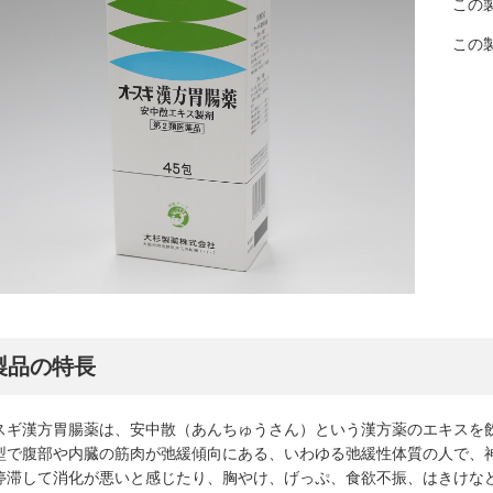
この製
この製
製品の特長
スギ漢方胃腸薬は、安中散（あんちゅうさん）という漢方薬のエキスを
型で腹部や内臓の筋肉が弛緩傾向にある、いわゆる弛緩性体質の人で、
停滞して消化が悪いと感じたり、胸やけ、げっぷ、食欲不振、はきけな