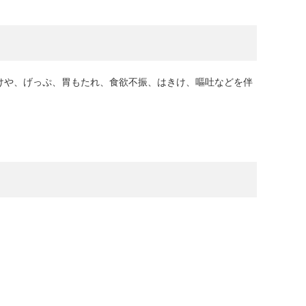
けや、げっぷ、胃もたれ、食欲不振、はきけ、嘔吐などを伴