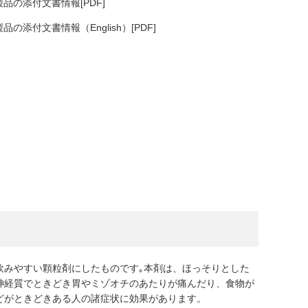
品の添付文書情報[PDF]
品の添付文書情報（English）[PDF]
飲みやすい顆粒剤にしたものです｡本剤は、ほっそりとした
神経質でときどき胃やミゾオチのあたりが痛んだり、食物が
どがときどきある人の諸症状に効果があります。