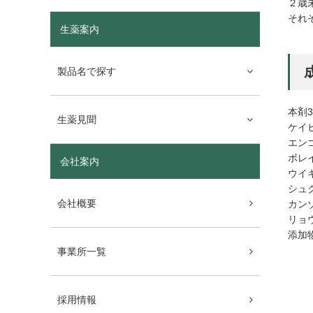
２
それ
生薬案内
製品名で探す
本剤
生薬見聞
ケイ
エン
ボレ
会社案内
ウイ
シュ
会社概要
カン
リョ
添加
事業所一覧
採用情報