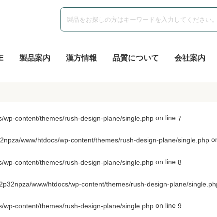
E
製品案内
漢方情報
品質について
会社案内
on line
wp-content/themes/rush-design-plane/single.php
7
on
npza/www/htdocs/wp-content/themes/rush-design-plane/single.php
on line
wp-content/themes/rush-design-plane/single.php
8
p32npza/www/htdocs/wp-content/themes/rush-design-plane/single.ph
on line
wp-content/themes/rush-design-plane/single.php
9