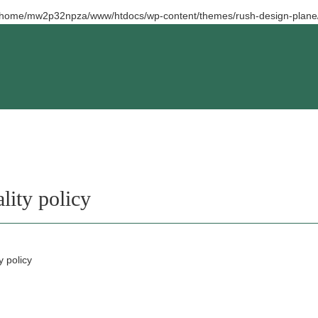
/home/mw2p32npza/www/htdocs/wp-content/themes/rush-design-plane/
lity policy
y policy