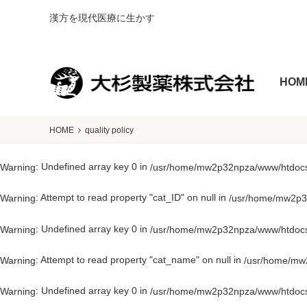
漢方を現代医療に生かす
HOM
HOME
quality policy
: Undefined array key 0 in
Warning
/usr/home/mw2p32npza/www/htdocs/
: Attempt to read property "cat_ID" on null in
Warning
/usr/home/mw2p32
: Undefined array key 0 in
Warning
/usr/home/mw2p32npza/www/htdocs/
: Attempt to read property "cat_name" on null in
Warning
/usr/home/mw2
: Undefined array key 0 in
Warning
/usr/home/mw2p32npza/www/htdocs/