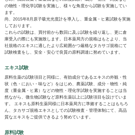
の物性・理化学試験を実施し、様々な角度から試験を実施してい
ます。
尚、2015年8月原子吸光光度計を導入し、重金属・ヒ素試験を実施
しております。
これらの試験は、買付前から数回に及ぶ試験を繰り返し、更に倉
庫受入の際にも実施致します。日本薬局方の規格はもとより、当
社規格のエキスに適したより広範囲かつ厳格なタカサゴ規格にて
試験検査をし、安全・安心で良質の原料調達に努めています。
エキス試験
原料生薬の試験項目と同様に、有効成分であるエキスの外観・性
状（色・におい・味など）をはじめ、農薬試験、成分・物性・純
度（重金属・ヒ素）などの物性・理化学試験を実施することは当
然ながら、微生物試験など原料生薬以上に試験項目を設けていま
す。 エキスも原料生薬同様に日本薬局方に準拠することはもちろ
ん、タカサゴ規格エキスとしての試験検査・管理体制にて、高品
質なエキスをご提供できるよう努めています。
原料試験