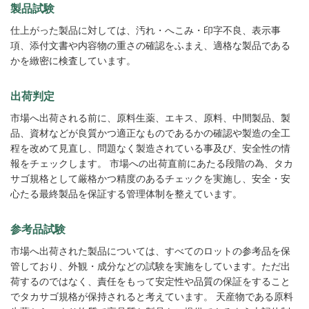
製品試験
仕上がった製品に対しては、汚れ・へこみ・印字不良、表示事
項、添付文書や内容物の重さの確認をふまえ、適格な製品である
かを緻密に検査しています。
出荷判定
市場へ出荷される前に、原料生薬、エキス、原料、中間製品、製
品、資材などが良質かつ適正なものであるかの確認や製造の全工
程を改めて見直し、問題なく製造されている事及び、安全性の情
報をチェックします。 市場への出荷直前にあたる段階の為、タカ
サゴ規格として厳格かつ精度のあるチェックを実施し、安全・安
心たる最終製品を保証する管理体制を整えています。
参考品試験
市場へ出荷された製品については、すべてのロットの参考品を保
管しており、外観・成分などの試験を実施をしています。ただ出
荷するのではなく、責任をもって安定性や品質の保証をすること
でタカサゴ規格が保持されると考えています。 天産物である原料