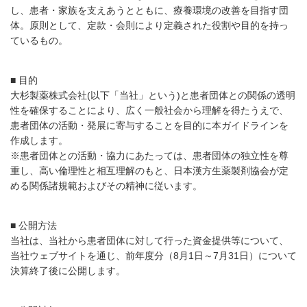
し、患者・家族を支えあうとともに、療養環境の改善を目指す団
体。原則として、定款・会則により定義された役割や目的を持っ
ているもの。
■ 目的
大杉製薬株式会社(以下「当社」という)と患者団体との関係の透明
性を確保することにより、広く一般社会から理解を得たうえで、
患者団体の活動・発展に寄与することを目的に本ガイドラインを
作成します。
※患者団体との活動・協力にあたっては、患者団体の独立性を尊
重し、高い倫理性と相互理解のもと、日本漢方生薬製剤協会が定
める関係諸規範およびその精神に従います。
■ 公開方法
当社は、当社から患者団体に対して行った資金提供等について、
当社ウェブサイトを通じ、前年度分（8月1日～7月31日）について
決算終了後に公開します。