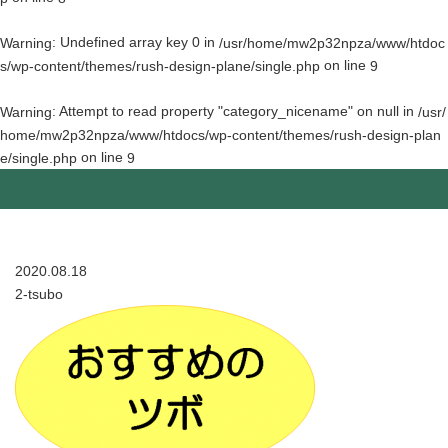
: Undefined array key 0 in
Warning
/usr/home/mw2p32npza/www/htdoc
on line
s/wp-content/themes/rush-design-plane/single.php
9
: Attempt to read property "category_nicename" on null in
Warning
/usr/
home/mw2p32npza/www/htdocs/wp-content/themes/rush-design-plan
on line
e/single.php
9
2020.08.18
2-tsubo