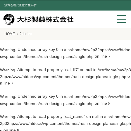
漢方を現代医療に生かす
HOME
2-tsubo
: Undefined array key 0 in
Warning
/usr/home/mw2p32npza/www/htdoc
on line
s/wp-content/themes/rush-design-plane/single.php
7
: Attempt to read property "cat_ID" on null in
Warning
/usr/home/mw2p3
o
2npza/www/htdocs/wp-content/themes/rush-design-plane/single.php
n line
7
: Undefined array key 0 in
Warning
/usr/home/mw2p32npza/www/htdoc
on line
s/wp-content/themes/rush-design-plane/single.php
8
: Attempt to read property "cat_name" on null in
Warning
/usr/home/mw
2p32npza/www/htdocs/wp-content/themes/rush-design-plane/single.ph
on line
p
8