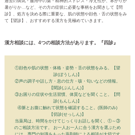
過去の病気・服用中の薬・精神的ストレス・冷え性か、寒がりか
暑がりか…など、その方の症状に必要な事柄をお聞きして【問
診】、処方を決める際に重要な、肌の状態や顔色・舌の状態をみ
て【望診】、おすすめする漢方を見極めていきます。
漢方相談には、4つの相談方法があります。『四診』
①顔色や肌の状態・体格・姿勢・舌の状態をみる。【望
診(ぼうしん)】
②声の調子や話し方・息の仕方・咳・匂いなどの情報。
【聞診(ぶんしん)】
③お困りの症状や生活習慣、体質などを聞くこと。【問
診(もんしん)】
④脈とお腹に触れて状態を確認すること。(医師のみ)
【切診(せっしん)】
当薬局は、時間をかけてじっくりお話しを聞く、①～③
のご相談方法です。 お一人お一人に合う漢方を選ぶため
には、専門の知識をもった薬剤師による相談が大切です