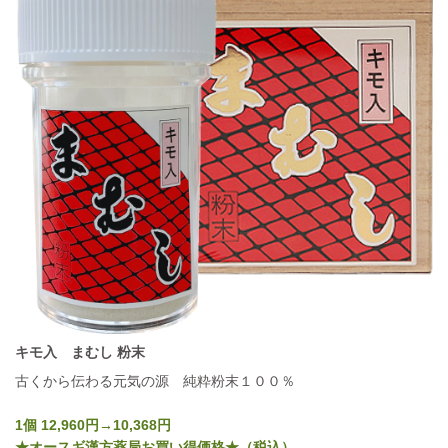
キモ入 まむし 粉末
古くから伝わる元気の源 純粋粉末１００％
1個 12,960円→10,368円
★オースギ漢方薬局お買い得価格★（税込）