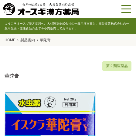
ようこそオースギ漢方薬局へ。大杉製薬株式会社の一般用漢方薬と、高砂薬業株式会社の一
般用生薬・健康食品の全てを小売販売しております。
HOME
製品案内
華陀膏
第２類医薬品
華陀膏