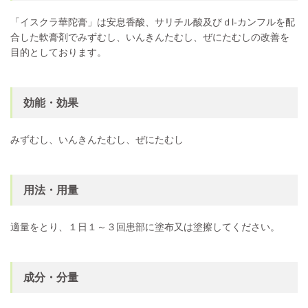
「イスクラ華陀膏」は安息香酸、サリチル酸及びｄl-カンフルを配
合した軟膏剤でみずむし、いんきんたむし、ぜにたむしの改善を
目的としております。
効能・効果
みずむし、いんきんたむし、ぜにたむし
用法・用量
適量をとり、１日１～３回患部に塗布又は塗擦してください。
成分・分量