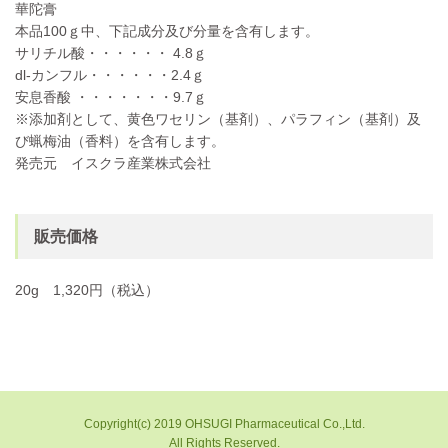
華陀膏
本品100ｇ中、下記成分及び分量を含有します。
サリチル酸・・・・・・ 4.8ｇ
dl-カンフル・・・・・・2.4ｇ
安息香酸 ・・・・・・・9.7ｇ
※添加剤として、黄色ワセリン（基剤）、パラフィン（基剤）及
び蝋梅油（香料）を含有します。
発売元 イスクラ産業株式会社
販売価格
20g 1,320円（税込）
Copyright(c) 2019 OHSUGI Pharmaceutical Co.,Ltd.
All Rights Reserved.