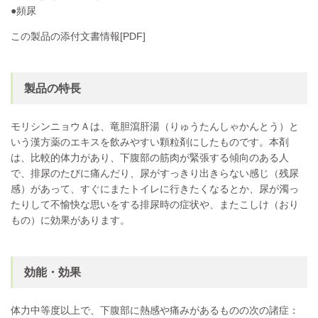
●頻尿
この製品の添付文書情報[PDF]
製品の特長
モリシンニョウＡは、竜胆瀉肝湯（りゅうたんしゃかんとう）と
いう漢方薬のエキスを飲みやすい顆粒剤にしたものです。本剤
は、比較的体力があり、下腹部の筋肉が緊張する傾向のある人
で、排尿のたびに痛んだり、尿がすっきり出きらない感じ（残尿
感）があって、すぐにまたトイレに行きたくなるとか、尿が濁っ
たりして不愉快な思いをする排尿時の症状や、またこしけ（おり
もの）に効果があります。
効能・効果
体力中等度以上で、下腹部に熱感や痛みがあるものの次の諸症：