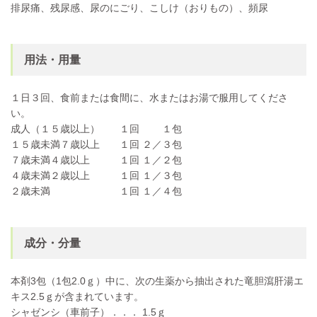
排尿痛、残尿感、尿のにごり、こしけ（おりもの）、頻尿
用法・用量
１日３回、食前または食間に、水またはお湯で服用してくださ
い。
成人（１５歳以上） １回 １包
１５歳未満７歳以上 １回 ２／３包
７歳未満４歳以上 １回 １／２包
４歳未満２歳以上 １回 １／３包
２歳未満 １回 １／４包
成分・分量
本剤3包（1包2.0ｇ）中に、次の生薬から抽出された竜胆瀉肝湯エ
キス2.5ｇが含まれています。
シャゼンシ（車前子）．．． 1.5ｇ