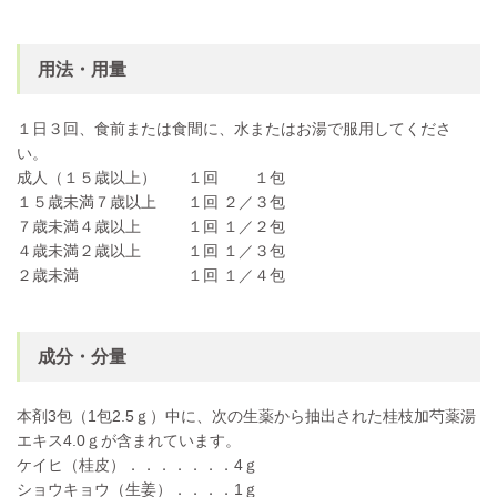
用法・用量
１日３回、食前または食間に、水またはお湯で服用してくださ
い。
成人（１５歳以上） １回 １包
１５歳未満７歳以上 １回 ２／３包
７歳未満４歳以上 １回 １／２包
４歳未満２歳以上 １回 １／３包
２歳未満 １回 １／４包
成分・分量
本剤3包（1包2.5ｇ）中に、次の生薬から抽出された桂枝加芍薬湯
エキス4.0ｇが含まれています。
ケイヒ（桂皮）．．．．．．．4ｇ
ショウキョウ（生姜）．．．．1ｇ