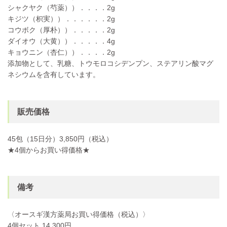
シャクヤク（芍薬））．．．．2g
キジツ（枳実））．．．．．．2g
コウボク（厚朴））．．．．．2g
ダイオウ（大黄））．．．．．4g
キョウニン（杏仁））．．．．2g
添加物として、乳糖、トウモロコシデンプン、ステアリン酸マグ
ネシウムを含有しています。
販売価格
45包（15日分）3,850円（税込）
★4個からお買い得価格★
備考
〈オースギ漢方薬局お買い得価格（税込）〉
4個セット 14,300円