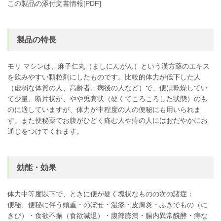
この製品の添付文書情報[PDF]
製品の特長
モリ マシンは、麻子仁丸（ましにんがん）という漢方薬のエキス
を飲みやすい顆粒剤にしたものです。比較的体力が低下した人
（虚弱な体質の人、高齢者、病後の人など）で、便は乾燥してい
て少量、断片状か、やや兎糞状（硬くてころころした状態）のも
のに適していますが、体力が中程度の人の便秘にも用いられま
す。また便秘薬でお腹がひどく痛む人や痔の人にはおだやかにお
通じをつけてくれます。
効能・効果
体力中等度以下で、ときに便が硬く塊状なものの次の諸症：
便秘、便秘に伴う頭重・のぼせ・湿疹・皮膚炎・ふきでもの（に
きび）・食欲不振（食欲減退）・腹部膨満・腸内異常醗酵・痔な