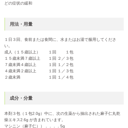
どの症状の緩和
用法・用量
１日３回、食前または食間に、水またはお湯で服用してくださ
い。
成人（１５歳以上） １回 １包
１５歳未満７歳以上 １回 ２／３包
７歳未満４歳以上 １回 １／２包
４歳未満２歳以上 １回 １／３包
２歳未満 １回 １／４包
成分・分量
本剤３包（１包2.0g）中に、次の生薬から抽出された麻子仁丸乾
燥エキス2.6g が含まれています。
マシニン（麻子仁））．．．．5g